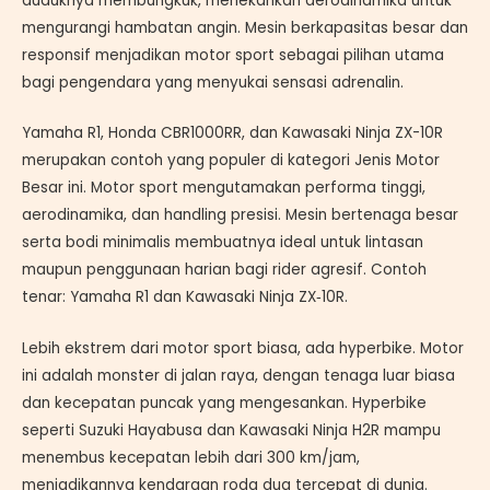
duduknya membungkuk, menekankan aerodinamika untuk
mengurangi hambatan angin. Mesin berkapasitas besar dan
responsif menjadikan motor sport sebagai pilihan utama
bagi pengendara yang menyukai sensasi adrenalin.
Yamaha R1, Honda CBR1000RR, dan Kawasaki Ninja ZX-10R
merupakan contoh yang populer di kategori Jenis Motor
Besar ini. Motor sport mengutamakan performa tinggi,
aerodinamika, dan handling presisi. Mesin bertenaga besar
serta bodi minimalis membuatnya ideal untuk lintasan
maupun penggunaan harian bagi rider agresif. Contoh
tenar: Yamaha R1 dan Kawasaki Ninja ZX‑10R.
Lebih ekstrem dari motor sport biasa, ada hyperbike. Motor
ini adalah monster di jalan raya, dengan tenaga luar biasa
dan kecepatan puncak yang mengesankan. Hyperbike
seperti Suzuki Hayabusa dan Kawasaki Ninja H2R mampu
menembus kecepatan lebih dari 300 km/jam,
menjadikannya kendaraan roda dua tercepat di dunia.