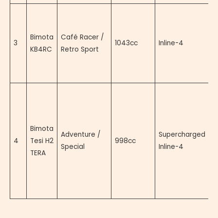
V
r
Bimota
Café Racer /
d
3
1043cc
Inline-4
KB4RC
Retro Sport
h
g
k
V
s
d
Bimota
s
Adventure /
Supercharged
4
Tesi H2
998cc
d
Special
Inline-4
TERA
t
d
b
2