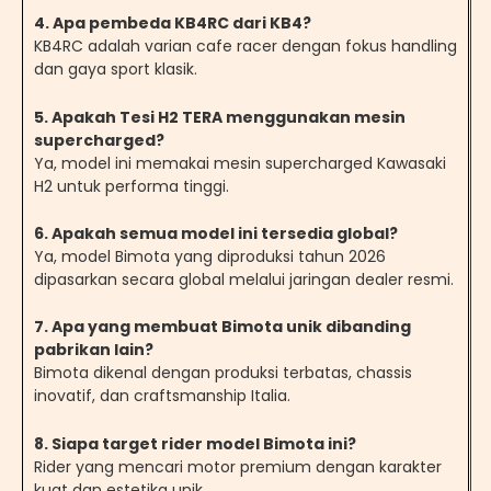
4
.
Apa pembeda KB4RC dari KB4?
KB4RC adalah varian cafe racer dengan fokus handling
dan gaya sport klasik.
5
.
Apakah Tesi H2 TERA menggunakan mesin
supercharged?
Ya, model ini memakai mesin supercharged Kawasaki
H2 untuk performa tinggi.
6
.
Apakah semua model ini tersedia global?
Ya, model Bimota yang diproduksi tahun 2026
dipasarkan secara global melalui jaringan dealer resmi.
7
.
Apa yang membuat Bimota unik dibanding
pabrikan lain?
Bimota dikenal dengan produksi terbatas, chassis
inovatif, dan craftsmanship Italia.
8
.
Siapa target rider model Bimota ini?
Rider yang mencari motor premium dengan karakter
kuat dan estetika unik.