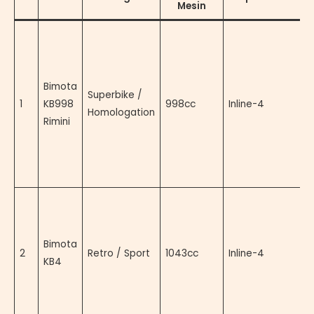
Mesin
H
s
u
Bimota
W
Superbike /
1
KB998
998cc
Inline-4
b
Homologation
Rimini
1
t
u
2
N
s
d
Bimota
2
Retro / Sport
1043cc
Inline-4
d
KB4
m
p
t