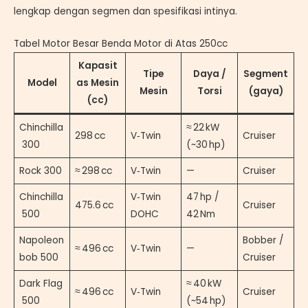
lengkap dengan segmen dan spesifikasi intinya.
Tabel Motor Besar Benda Motor di Atas 250cc
Kapasit
Tipe
Daya /
Segment
Model
as Mesin
Mesin
Torsi
(gaya)
(cc)
Chinchilla
≈ 22 kW
298 cc
V‑Twin
Cruiser
300
(~30 hp)
Rock 300
≈ 298 cc
V‑Twin
—
Cruiser
Chinchilla
V‑Twin
47 hp /
475.6 cc
Cruiser
500
DOHC
42 Nm
Napoleon
Bobber /
≈ 496 cc
V‑Twin
—
bob 500
Cruiser
Dark Flag
≈ 40 kW
≈ 496 cc
V‑Twin
Cruiser
500
(~54 hp)