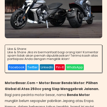
Like & Share:
Like & Share Jika ini bermanfaat bagi orang lain! Komentar
spam tidak akan pernah dipublikasikan! Terima kasih atas
partisipasi Anda dengan mengklik iklan!
Facebook
Twitter
LinkedIn
Pin-It
WhatsApp
MotorBesar.Com – Motor Besar Benda Motor: Pilihan
Global di Atas 250cc yang Siap Menggebrak Jalanan.
Bagi para pecinta motor besar, nama
Benda Motor
mungkin belum sepopuler pabrikan Jepang atau Eropa.
Namun, dalam beberapa tahun terakhir, brand ini mulai