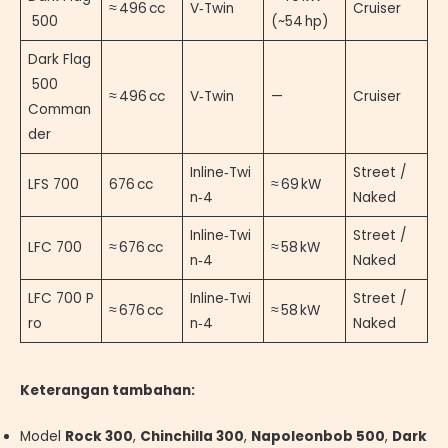
≈ 496 cc
V‑Twin
Cruiser
500
(~54 hp)
Dark Flag
500
≈ 496 cc
V‑Twin
—
Cruiser
Comman
der
Inline‑Twi
Street /
LFS 700
676 cc
≈ 69 kW
n‑4
Naked
Inline‑Twi
Street /
LFC 700
≈ 676 cc
≈ 58 kW
n‑4
Naked
LFC 700 P
Inline‑Twi
Street /
≈ 676 cc
≈ 58 kW
ro
n‑4
Naked
Keterangan tambahan:
Model
Rock 300
,
Chinchilla 300
,
Napoleonbob 500
,
Dark