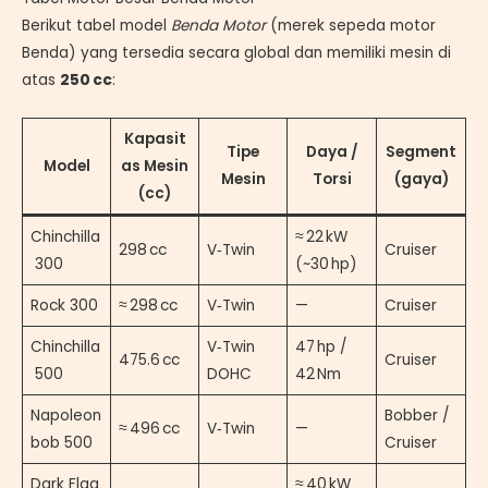
Berikut tabel model
Benda Motor
(merek sepeda motor
Benda) yang tersedia secara global dan memiliki mesin di
atas
250 cc
:
Kapasit
Tipe
Daya /
Segment
Model
as Mesin
Mesin
Torsi
(gaya)
(cc)
Chinchilla
≈ 22 kW
298 cc
V‑Twin
Cruiser
300
(~30 hp)
Rock 300
≈ 298 cc
V‑Twin
—
Cruiser
Chinchilla
V‑Twin
47 hp /
475.6 cc
Cruiser
500
DOHC
42 Nm
Napoleon
Bobber /
≈ 496 cc
V‑Twin
—
bob 500
Cruiser
Dark Flag
≈ 40 kW