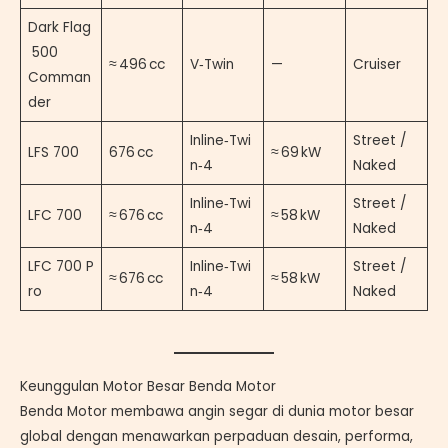
Dark Flag
500
≈ 496 cc
V‑Twin
—
Cruiser
Comman
der
Inline‑Twi
Street /
LFS 700
676 cc
≈ 69 kW
n‑4
Naked
Inline‑Twi
Street /
LFC 700
≈ 676 cc
≈ 58 kW
n‑4
Naked
LFC 700 P
Inline‑Twi
Street /
≈ 676 cc
≈ 58 kW
ro
n‑4
Naked
Keunggulan Motor Besar Benda Motor
Benda Motor membawa angin segar di dunia motor besar
global dengan menawarkan perpaduan desain, performa,