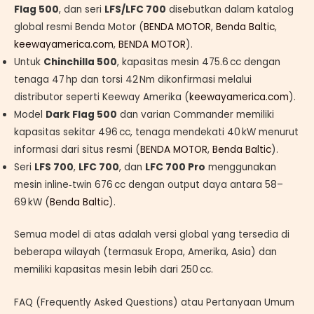
Flag 500
, dan seri
LFS/LFC 700
disebutkan dalam katalog
global resmi Benda Motor (
BENDA MOTOR
,
Benda Baltic
,
keewayamerica.com
,
BENDA MOTOR
).
Untuk
Chinchilla 500
, kapasitas mesin 475.6 cc dengan
tenaga 47 hp dan torsi 42 Nm dikonfirmasi melalui
distributor seperti Keeway Amerika (
keewayamerica.com
).
Model
Dark Flag 500
dan varian Commander memiliki
kapasitas sekitar 496 cc, tenaga mendekati 40 kW menurut
informasi dari situs resmi (
BENDA MOTOR
,
Benda Baltic
).
Seri
LFS 700
,
LFC 700
, dan
LFC 700 Pro
menggunakan
mesin inline‑twin 676 cc dengan output daya antara 58–
69 kW (
Benda Baltic
).
Semua model di atas adalah versi global yang tersedia di
beberapa wilayah (termasuk Eropa, Amerika, Asia) dan
memiliki kapasitas mesin lebih dari 250 cc.
FAQ (Frequently Asked Questions) atau Pertanyaan Umum