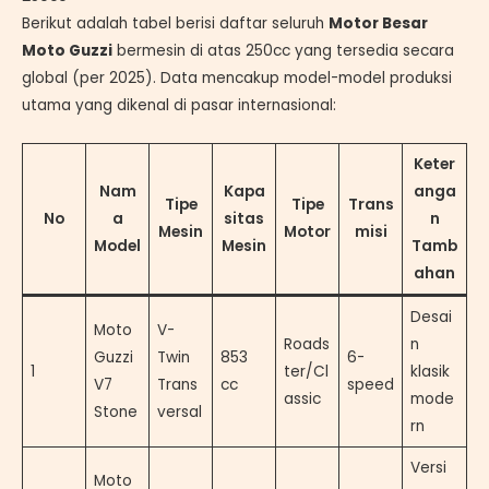
Berikut adalah tabel berisi daftar seluruh
Motor Besar
Moto Guzzi
bermesin di atas 250cc yang tersedia secara
global (per 2025). Data mencakup model-model produksi
utama yang dikenal di pasar internasional:
Keter
Nam
Kapa
anga
Tipe
Tipe
Trans
No
a
sitas
n
Mesin
Motor
misi
Model
Mesin
Tamb
ahan
Desai
Moto
V-
Roads
n
Guzzi
Twin
853
6-
1
ter/Cl
klasik
V7
Trans
cc
speed
assic
mode
Stone
versal
rn
Versi
Moto