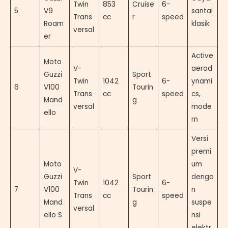
Twin
853
Cruise
6-
5
V9
santai
Trans
cc
r
speed
Roam
klasik
versal
er
Active
Moto
V-
aerod
Guzzi
Sport
Twin
1042
6-
ynami
6
V100
Tourin
Trans
cc
speed
cs,
Mand
g
versal
mode
ello
rn
Versi
premi
Moto
um
V-
Guzzi
Sport
denga
Twin
1042
6-
7
V100
Tourin
n
Trans
cc
speed
Mand
g
suspe
versal
ello S
nsi
elektr