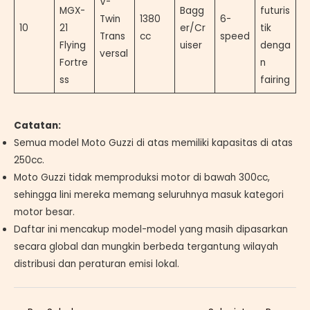
V-
MGX-
Bagg
futuris
Twin
1380
6-
10
21
er/Cr
tik
Trans
cc
speed
Flying
uiser
denga
versal
Fortre
n
ss
fairing
Catatan:
Semua model Moto Guzzi di atas memiliki kapasitas di atas
250cc.
Moto Guzzi tidak memproduksi motor di bawah 300cc,
sehingga lini mereka memang seluruhnya masuk kategori
motor besar.
Daftar ini mencakup model-model yang masih dipasarkan
secara global dan mungkin berbeda tergantung wilayah
distribusi dan peraturan emisi lokal.