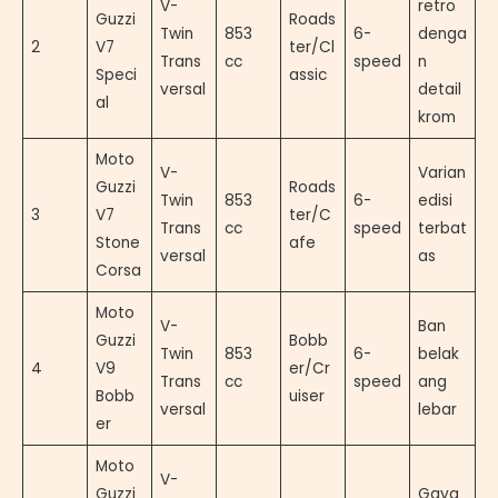
V-
retro
Guzzi
Roads
Twin
853
6-
denga
2
V7
ter/Cl
Trans
cc
speed
n
Speci
assic
versal
detail
al
krom
Moto
V-
Varian
Guzzi
Roads
Twin
853
6-
edisi
3
V7
ter/C
Trans
cc
speed
terbat
Stone
afe
versal
as
Corsa
Moto
V-
Ban
Guzzi
Bobb
Twin
853
6-
belak
4
V9
er/Cr
Trans
cc
speed
ang
Bobb
uiser
versal
lebar
er
Moto
V-
Guzzi
Gaya