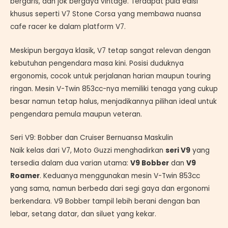
bergaris, dan jok bergaya vintage. Terdapat pula edisi
khusus seperti V7 Stone Corsa yang membawa nuansa
cafe racer ke dalam platform V7.
Meskipun bergaya klasik, V7 tetap sangat relevan dengan
kebutuhan pengendara masa kini. Posisi duduknya
ergonomis, cocok untuk perjalanan harian maupun touring
ringan. Mesin V-Twin 853cc-nya memiliki tenaga yang cukup
besar namun tetap halus, menjadikannya pilihan ideal untuk
pengendara pemula maupun veteran.
Seri V9: Bobber dan Cruiser Bernuansa Maskulin
Naik kelas dari V7, Moto Guzzi menghadirkan
seri V9
yang
tersedia dalam dua varian utama:
V9 Bobber
dan
V9
Roamer
. Keduanya menggunakan mesin V-Twin 853cc
yang sama, namun berbeda dari segi gaya dan ergonomi
berkendara. V9 Bobber tampil lebih berani dengan ban
lebar, setang datar, dan siluet yang kekar.