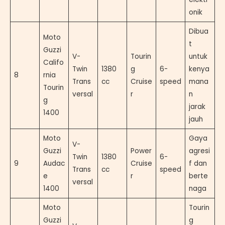
onik
Dibua
Moto
t
Guzzi
V-
Tourin
untuk
Califo
Twin
1380
g
6-
kenya
8
rnia
Trans
cc
Cruise
speed
mana
Tourin
versal
r
n
g
jarak
1400
jauh
Moto
Gaya
V-
Guzzi
Power
agresi
Twin
1380
6-
9
Audac
Cruise
f dan
Trans
cc
speed
e
r
berte
versal
1400
naga
Moto
Tourin
Guzzi
g