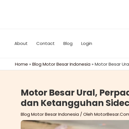
Lewati
ke
konten
About
Contact
Blog
Login
Home
»
Blog Motor Besar Indonesia
»
Motor Besar Ur
Motor Besar Ural, Perp
dan Ketangguhan Side
Blog Motor Besar Indonesia
/ Oleh
MotorBesar.Co