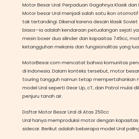
Motor Besar Ural: Perpaduan Gagahnya Klasik dan
Motor besar Ural menjadi salah satu ikon otomo
tak tertandingi. Dikenal karena desain klasik Sovi
biasa—ia adalah kendaraan petualangan sejati ya
mesin boxer dua silinder dan kapasitas 749cc, moto
ketangguhan mekanis dan fungsionalitas yang luar
MotorBesar.com mencatat bahwa komunitas peng
di Indonesia. Dalam konteks tersebut, motor besa
touring tangguh namun tetap mempertahankan nilai
model Ural seperti Gear Up, cT, dan Patrol mulai d
penjuru tanah air.
Daftar Motor Besar Ural di Atas 250cc
Ural hanya memproduksi motor dengan kapasitas 
sidecar. Berikut adalah beberapa model Ural palin