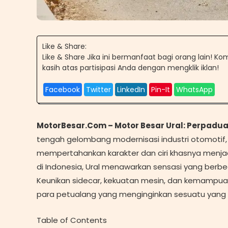
Like & Share:
Like & Share Jika ini bermanfaat bagi orang lain! K
kasih atas partisipasi Anda dengan mengklik iklan!
Facebook
Twitter
LinkedIn
Pin-It
WhatsApp
MotorBesar.Com – Motor Besar Ural: Perpadu
tengah gelombang modernisasi industri otomotif,
mempertahankan karakter dan ciri khasnya menjad
di Indonesia, Ural menawarkan sensasi yang berbed
Keunikan sidecar, kekuatan mesin, dan kemampuan
para petualang yang menginginkan sesuatu yang o
Table of Contents