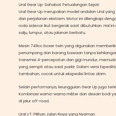
Ural Gear Up: Sahabat Petualangan Sejati
Ural Gear Up merupakan model andalan Ural yan
dan perjalanan ekstrem. Motor ini dilengkapi den
roda sidecar ikut bergerak saat dibutuhkan. Hal ini
salju, lumpur, atau jalanan berbatu.
Mesin 749cc boxer twin yang digunakan member
penumpang dan barang bawaan tanpa kehilangan s
transmisi 4-percepatan dan gigi mundur, memud
yang sempit atau saat parkir. Dalam versi Expediti
tambahan, cocok untuk ekspedisi lintas alam.
Selain performanya, keunggulan Gear Up juga terle
Kombinasi warna-warna militer dan desain bodi 
di jalur off-road.
Ural cT: Pilihan Jalan Raya yang Nyaman