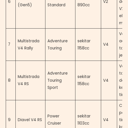
6
V2
den
(Gen5)
Standard
890cc
V2 
elek
mod
Vers
Multistrada
Adventure
sekitar
adv
7
V4
V4 Rally
Touring
1158cc
tour
jela
Vari
Adventure
tour
Multistrada
sekitar
8
Touring
V4
den
V4 RS
1158cc
Sport
kem
ting
Crui
per
Power
sekitar
9
Diavel V4 RS
V4
ting
Cruiser
1103cc
kara