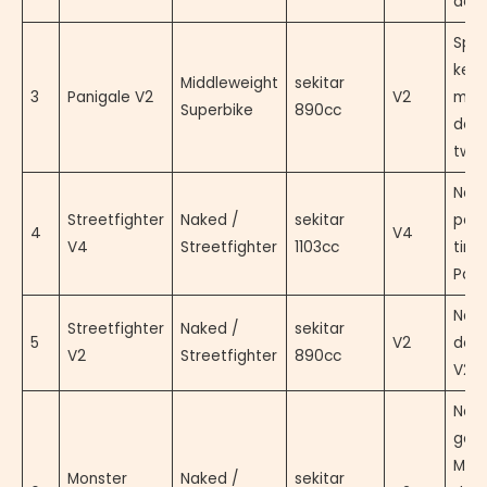
aero
Spor
kela
Middleweight
sekitar
3
Panigale V2
V2
men
Superbike
890cc
den
twin
Nake
Streetfighter
Naked /
sekitar
per
4
V4
V4
Streetfighter
1103cc
ting
Pani
Nake
Streetfighter
Naked /
sekitar
5
V2
den
V2
Streetfighter
890cc
V2 d
New
gene
Mon
Monster
Naked /
sekitar