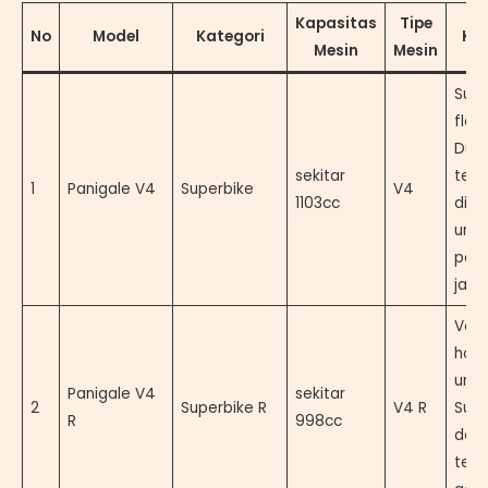
Kapasitas
Tipe
No
Model
Kategori
Ke
Mesin
Mesin
Supe
flag
Duca
sekitar
teru
1
Panigale V4
Superbike
V4
1103cc
dik
untu
per
jala
Vers
hom
untu
Panigale V4
sekitar
2
Superbike R
V4 R
Supe
R
998cc
den
tekn