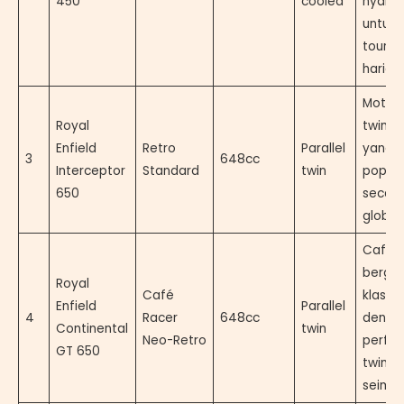
450
cooled
nyama
untuk
tourin
harian.
Motor 
Royal
twin ik
Enfield
Retro
Parallel
yang
3
648cc
Interceptor
Standard
twin
popule
650
secar
global.
Café r
berga
Royal
Café
klasik
Enfield
Parallel
4
Racer
648cc
denga
Continental
twin
Neo-Retro
perfo
GT 650
twin y
seimb