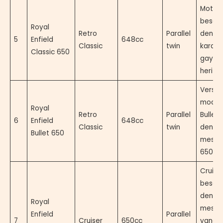
Motor 
besar
Royal
Retro
Parallel
denga
5
Enfield
648cc
Classic
twin
karakt
Classic 650
gaya
herita
Versi
modern
Royal
Retro
Parallel
Bullet 
6
Enfield
648cc
Classic
twin
denga
Bullet 650
mesin
650cc.
Cruise
besar
denga
Royal
mesin
Enfield
Parallel
7
Cruiser
650cc
yang