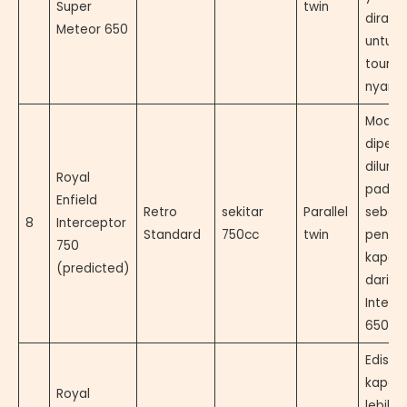
Super
twin
diranc
Meteor 650
untuk
tourin
nyama
Model
diperk
dilunc
Royal
pada 
Enfield
Retro
sekitar
Parallel
sebag
8
Interceptor
Standard
750cc
twin
penin
750
kapasi
(predicted)
dari
Interc
650.
Edisi
kapasi
Royal
lebih t