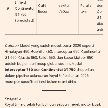
Enfield
Café
sekitar
Parallel
dari
9
Continental
Racer
750cc
twin
Contin
GT 750
GT,
(predicted)
diperk
untuk 
Catatan:
Model yang sudah masuk pasar 2026 seperti
Himalayan 450, Guerrilla 450, Interceptor 650, Continental
GT 650, Classic 650, Bullet 650, dan Super Meteor 650
adalah bagian dari lineup global saat ini. Model
Interceptor 750
dan
Continental GT 750
dilaporkan
dalam pipeline peluncuran Royal Enfield untuk 2026
meskipun spesifikasi final belum resmi dirilis.
Pengantar
Royal Enfield telah tumbuh dari sebuah merek motor klasik