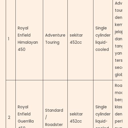
Adven
tourin
denga
kema
Royal
Single
jelajah
Enfield
Adventure
sekitar
cylinder
1
dan ch
Himalayan
Touring
452cc
liquid-
tangg
450
cooled
yang
tersed
secar
global.
Roads
moder
berga
Royal
Single
klasik
Standard
Enfield
sekitar
cylinder
denga
2
/
Guerrilla
452cc
liquid-
perfo
Roadster