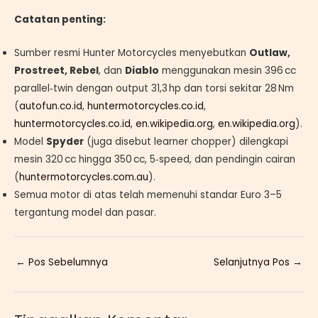
Catatan penting:
Sumber resmi Hunter Motorcycles menyebutkan
Outlaw,
Prostreet, Rebel
, dan
Diablo
menggunakan mesin 396 cc
parallel‑twin dengan output 31,3 hp dan torsi sekitar 28 Nm
(
autofun.co.id
,
huntermotorcycles.co.id
,
huntermotorcycles.co.id
,
en.wikipedia.org
,
en.wikipedia.org
).
Model
Spyder
(juga disebut learner chopper) dilengkapi
mesin 320 cc hingga 350 cc, 5‑speed, dan pendingin cairan
(
huntermotorcycles.com.au
).
Semua motor di atas telah memenuhi standar Euro 3–5
tergantung model dan pasar.
←
Pos Sebelumnya
Selanjutnya Pos
→