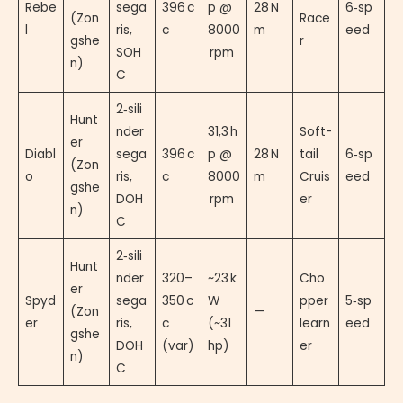
Rebe
sega
396 c
p @
28 N
6‑sp
(Zon
Race
l
ris,
c
8000
m
eed
gshe
r
SOH
rpm
n)
C
2‑sili
Hunt
nder
31,3 h
Soft-
er
Diabl
sega
396 c
p @
28 N
tail
6‑sp
(Zon
o
ris,
c
8000
m
Cruis
eed
gshe
DOH
rpm
er
n)
C
2‑sili
Hunt
nder
320–
~23 k
Cho
er
Spyd
sega
350 c
W
pper
5‑sp
(Zon
—
er
ris,
c
(~31
learn
eed
gshe
DOH
(var)
hp)
er
n)
C