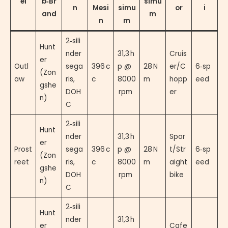
el
b‑Br
simu
n
Mesi
simu
or
i
and
m
n
m
2‑sili
Hunt
nder
31,3 h
Cruis
er
Outl
sega
396 c
p @
28 N
er/C
6‑sp
(Zon
aw
ris,
c
8000
m
hopp
eed
gshe
DOH
rpm
er
n)
C
2‑sili
Hunt
nder
31,3 h
Spor
er
Prost
sega
396 c
p @
28 N
t/Str
6‑sp
(Zon
reet
ris,
c
8000
m
aight
eed
gshe
DOH
rpm
bike
n)
C
2‑sili
Hunt
nder
31,3 h
er
Cafe