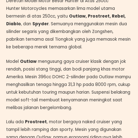
Deretan Model Motor Besar Hunter di Atas 250cc
Hunter Motorcycles memasarkan lima model utama
bermesin di atas 250cc, yaitu
Outlaw, Prostreet, Rebel,
Diablo
, dan
Spyder
. Semuanya menggunakan mesin dua
silinder segaris yang dikembangkan oleh Zongshen,
pabrikan ternama asal Tiongkok yang juga memasok mesin
ke beberapa merek ternama global.
Model
Outlaw
mengusung gaya cruiser klasik dengan jok
rendah, posisi stang tinggi, dan bodi panjang khas motor
Amerika. Mesin 396cc DOHC 2-silinder pada Outlaw mampu
menghasilkan tenaga hingga 31,3 hp pada 8000 rpm, cukup
untuk kebutuhan touring maupun harian. Suspensi belakang
model soft-tail membuat kenyamanan meningkat saat
melibas jalanan bergelombang.
Lalu ada
Prostreet
, motor bergaya naked cruiser yang
tampil lebih ramping dan sporty. Mesin yang digunakan
sama dengan Outlaw, namun ergonomi riding-nya lebih