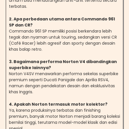
umum bisa mendatangkan unit-unit tertentu secara
terbatas.
2. Apa perbedaan utama antara Commando 961
SP dan CR?
Commando 961 SP memiliki posisi berkendara lebih
tegak dan nyaman untuk touring, sedangkan versi CR
(Café Racer) lebih agresif dan sporty dengan desain
khas balap retro.
3. Bagaimana performa Norton V4 dibandingkan
superbike lainnya?
Norton V4SV menawarkan performa sekelas superbike
premium seperti Ducati Panigale dan Aprilia RSV4,
namun dengan pendekatan desain dan eksklusivitas
khas Inggris.
4. Apakah Norton termasuk motor kolektor?
Ya, karena produksinya terbatas dan finishing
premium, banyak motor Norton menjadi barang koleksi
bernilai tinggi, terutama model-model klasik dan edisi
spesial.