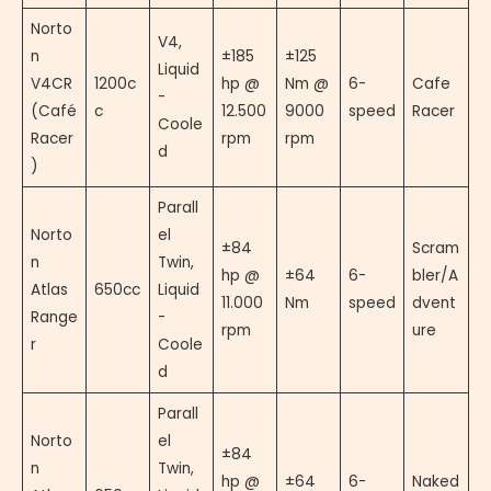
Norto
V4,
n
±185
±125
Liquid
V4CR
1200c
hp @
Nm @
6-
Cafe
-
(Café
c
12.500
9000
speed
Racer
Coole
Racer
rpm
rpm
d
)
Parall
Norto
el
±84
Scram
n
Twin,
hp @
±64
6-
bler/A
Atlas
650cc
Liquid
11.000
Nm
speed
dvent
Range
-
rpm
ure
r
Coole
d
Parall
Norto
el
±84
n
Twin,
hp @
±64
6-
Naked