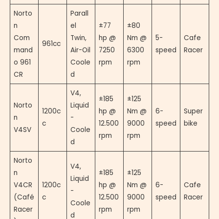
Norto
Parall
n
el
±77
±80
Com
Twin,
hp @
Nm @
5-
Cafe
961cc
mand
Air-Oil
7250
6300
speed
Racer
o 961
Coole
rpm
rpm
CR
d
V4,
±185
±125
Norto
Liquid
1200c
hp @
Nm @
6-
Super
n
-
c
12.500
9000
speed
bike
V4SV
Coole
rpm
rpm
d
Norto
V4,
n
±185
±125
Liquid
V4CR
1200c
hp @
Nm @
6-
Cafe
-
(Café
c
12.500
9000
speed
Racer
Coole
Racer
rpm
rpm
d