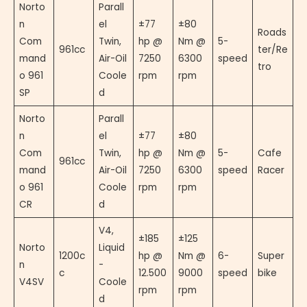
Norto
Parall
n
el
±77
±80
Roads
Com
Twin,
hp @
Nm @
5-
961cc
ter/Re
mand
Air-Oil
7250
6300
speed
tro
o 961
Coole
rpm
rpm
SP
d
Norto
Parall
n
el
±77
±80
Com
Twin,
hp @
Nm @
5-
Cafe
961cc
mand
Air-Oil
7250
6300
speed
Racer
o 961
Coole
rpm
rpm
CR
d
V4,
±185
±125
Norto
Liquid
1200c
hp @
Nm @
6-
Super
n
-
c
12.500
9000
speed
bike
V4SV
Coole
rpm
rpm
d