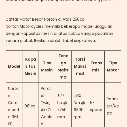
Daftar Motor Besar Norton di Atas 250cc
Norton Motorcycles memiliki beberapa model unggulan
dengan kapasitas mesin di atas 250cc yang dipasarkan
secara global. Berikut adalah tabel singkatnya:
Tena
Kapa
Torsi
Tipe
ga
Trans
Tipe
Model
sitas
Maksi
Mesin
Maksi
misi
Motor
Mesin
mal
mal
Norto
Parall
n
el
±77
±80
Roads
Com
Twin,
hp @
Nm @
5-
961cc
ter/Re
mand
Air-Oil
7250
6300
speed
tro
o 961
Coole
rpm
rpm
SP
d