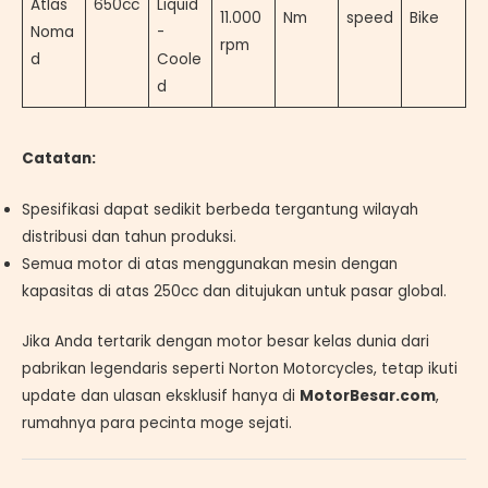
Atlas
650cc
Liquid
11.000
Nm
speed
Bike
Noma
-
rpm
d
Coole
d
Catatan:
Spesifikasi dapat sedikit berbeda tergantung wilayah
distribusi dan tahun produksi.
Semua motor di atas menggunakan mesin dengan
kapasitas di atas 250cc dan ditujukan untuk pasar global.
Jika Anda tertarik dengan motor besar kelas dunia dari
pabrikan legendaris seperti Norton Motorcycles, tetap ikuti
update dan ulasan eksklusif hanya di
MotorBesar.com
,
rumahnya para pecinta moge sejati.