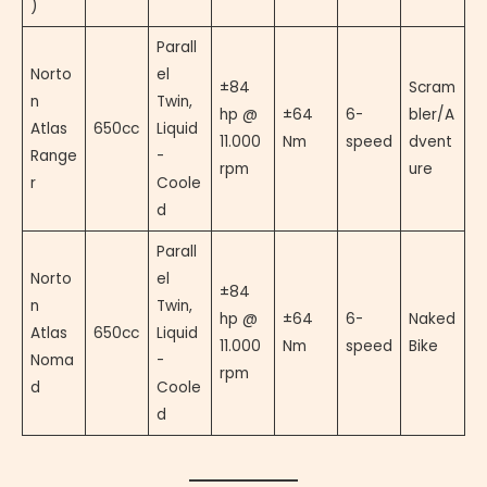
)
Parall
Norto
el
±84
Scram
n
Twin,
hp @
±64
6-
bler/A
Atlas
650cc
Liquid
11.000
Nm
speed
dvent
Range
-
rpm
ure
r
Coole
d
Parall
Norto
el
±84
n
Twin,
hp @
±64
6-
Naked
Atlas
650cc
Liquid
11.000
Nm
speed
Bike
Noma
-
rpm
d
Coole
d