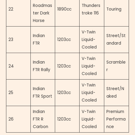
Roadmas
Thunders
22
1890cc
Touring
ter Dark
troke 116
Horse
V-Twin
Indian
Street/St
23
1203cc
Liquid-
FTR
andard
Cooled
V-Twin
Indian
Scramble
24
1203cc
Liquid-
FTR Rally
r
Cooled
V-Twin
Indian
Street/N
25
1203cc
Liquid-
FTR Sport
aked
Cooled
Indian
V-Twin
Premium
26
FTR R
1203cc
Liquid-
Performa
Carbon
Cooled
nce