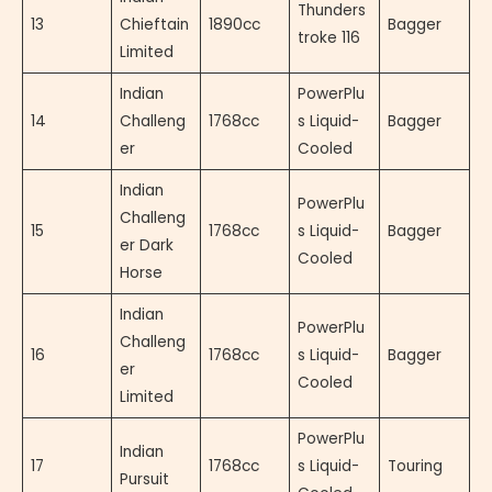
Thunders
13
Chieftain
1890cc
Bagger
troke 116
Limited
Indian
PowerPlu
14
Challeng
1768cc
s Liquid-
Bagger
er
Cooled
Indian
PowerPlu
Challeng
15
1768cc
s Liquid-
Bagger
er Dark
Cooled
Horse
Indian
PowerPlu
Challeng
16
1768cc
s Liquid-
Bagger
er
Cooled
Limited
PowerPlu
Indian
17
1768cc
s Liquid-
Touring
Pursuit