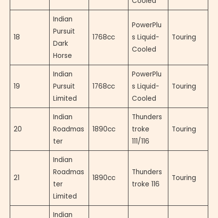
Cooled
Indian
PowerPlu
Pursuit
18
1768cc
s Liquid-
Touring
Dark
Cooled
Horse
Indian
PowerPlu
19
Pursuit
1768cc
s Liquid-
Touring
Limited
Cooled
Indian
Thunders
20
Roadmas
1890cc
troke
Touring
ter
111/116
Indian
Roadmas
Thunders
21
1890cc
Touring
ter
troke 116
Limited
Indian