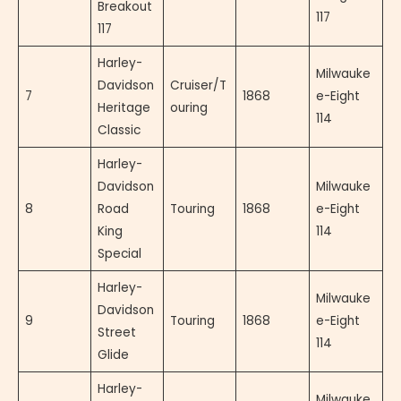
Breakout
117
117
Harley-
Milwauke
Davidson
Cruiser/T
7
1868
e-Eight
Heritage
ouring
114
Classic
Harley-
Davidson
Milwauke
8
Road
Touring
1868
e-Eight
King
114
Special
Harley-
Milwauke
Davidson
9
Touring
1868
e-Eight
Street
114
Glide
Harley-
Milwauke