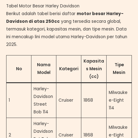
Tabel Motor Besar Harley Davidson
Berikut adalah tabel berisi daftar
motor besar Harley-
Davidson di atas 250cc
yang tersedia secara global,
termasuk kategori, kapasitas mesin, dan tipe mesin. Data
ini mencakup lini model utama Harley-Davidson per tahun
2025.
Kapasita
Nama
Tipe
No
Kategori
s Mesin
Model
Mesin
(cc)
Harley-
Milwauke
Davidson
1
Cruiser
1868
e-Eight
Street
114
Bob 114
Harley-
Milwauke
Davidson
2
Cruiser
1868
e-Eight