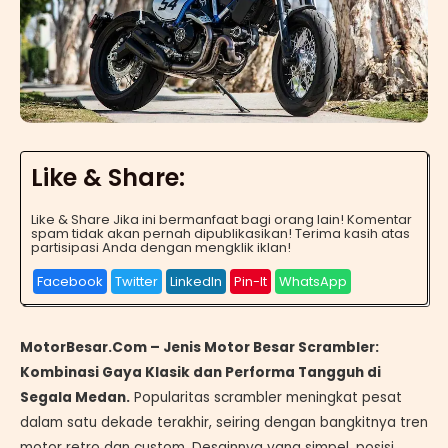
Like & Share:
Like & Share Jika ini bermanfaat bagi orang lain! Komentar
spam tidak akan pernah dipublikasikan! Terima kasih atas
partisipasi Anda dengan mengklik iklan!
Facebook
Twitter
LinkedIn
Pin-It
WhatsApp
MotorBesar.Com – Jenis Motor Besar Scrambler:
Kombinasi Gaya Klasik dan Performa Tangguh di
Segala Medan.
Popularitas scrambler meningkat pesat
dalam satu dekade terakhir, seiring dengan bangkitnya tren
motor retro dan custom. Desainnya yang simpel, posisi