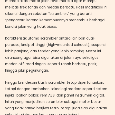
memodifikasi motor jalan raya mereka agar mampu
melibas trek tanah dan medan berbatu. Hasil modifikasi ini
dikenal dengan sebutan “scrambler,” yang berarti
“pengacau” karena kemampuannya menembus berbagai
kondisi jalan yang tidak biasa.
Karakteristik utama scrambler antara lain ban dual-
purpose, knalpot tinggi (high-mounted exhaust), suspensi
lebih panjang, dan fender yang lebih ramping. Motor ini
dirancang agar bisa digunakan di jalan raya sekaligus
medan off-road ringan, seperti tanah berbatu, pasir,
hingga jalur pegunungan.
Hingga kini, desain klasik scrambler tetap dipertahankan,
tetapi dengan tambahan teknologi modern seperti sistem
injeksi bahan bakar, rem ABS, dan panel instrumen digital.
Inilah yang menjadikan scrambler sebagai motor besar
yang tidak hanya berjiwa retro, tetapi juga siap digunakan
sehari-hari dengan kenyamanan maksimal.