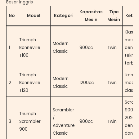
Besar Inggris
Kapasitas
Tipe
No
Model
Kategori
Keter
Mesin
Mesin
Klasik
Triumph
moder
Modern
1
Bonneville
900cc
Twin
denga
Classic
T100
teknol
terbar
Triumph
Ikon Br
Modern
2
Bonneville
1200cc
Twin
moder
Classic
T120
classi
Scramb
Scrambler
900 te
Triumph
/
2026
3
Scrambler
900cc
Twin
Adventure
denga
900
Classic
dan A