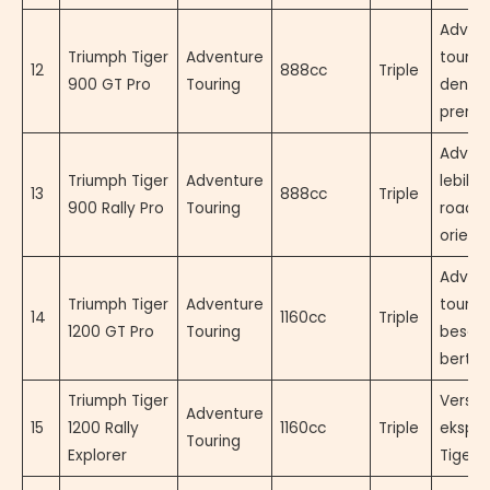
Adven
Triumph Tiger
Adventure
tourin
12
888cc
Triple
900 GT Pro
Touring
dengan
premi
Adven
Triumph Tiger
Adventure
lebih o
13
888cc
Triple
900 Rally Pro
Touring
road
orient
Adven
Triumph Tiger
Adventure
tourin
14
1160cc
Triple
1200 GT Pro
Touring
besar
berte
Triumph Tiger
Versi r
Adventure
15
1200 Rally
1160cc
Triple
eksplo
Touring
Explorer
Tiger 