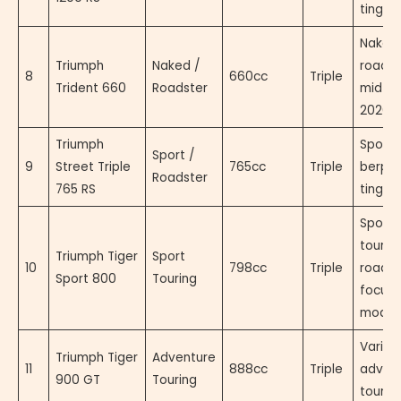
tinggi
Naked
Triumph
Naked /
roadst
8
660cc
Triple
Trident 660
Roadster
mid-w
2026
Triumph
Sport 
Sport /
9
Street Triple
765cc
Triple
berpe
Roadster
765 RS
tinggi
Sport-
tourin
Triumph Tiger
Sport
10
798cc
Triple
road-
Sport 800
Touring
focus
model
Varian
Triumph Tiger
Adventure
11
888cc
Triple
adven
900 GT
Touring
tourin