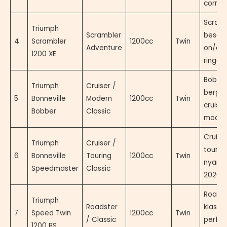
corner
Scramb
Triumph
Scrambler
besar 
4
Scrambler
1200cc
Twin
Adventure
on/off
1200 XE
ringan
Bobbe
Triumph
Cruiser /
berga
5
Bonneville
Modern
1200cc
Twin
cruiser
Bobber
Classic
moder
Cruise
Triumph
Cruiser /
tourin
6
Bonneville
Touring
1200cc
Twin
nyama
Speedmaster
Classic
2026
Roads
Triumph
Roadster
klasik
7
Speed Twin
1200cc
Twin
/ Classic
perfo
1200 RS