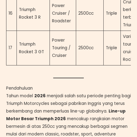
Cruise
Power
Triumph
berkap
16
Cruiser /
2500cc
Triple
Rocket 3 R
terbes
Roadster
Trium
Variasi
Power
Triumph
tourin
17
Touring /
2500cc
Triple
Rocket 3 GT
cruiser
Cruiser
Rocket
Pendahuluan
Tahun model
2026
menjadi salah satu periode penting bagi
Triumph Motorcycles sebagai pabrikan Inggris yang terus
berkembang dan memperluas line-up globalnya.
Line-up
Motor Besar Triumph 2026
mencakup rangkaian motor
bermesin di atas 250cc yang mencakup berbagai segmen
mulai dari modern classic, roadster, sport, adventure